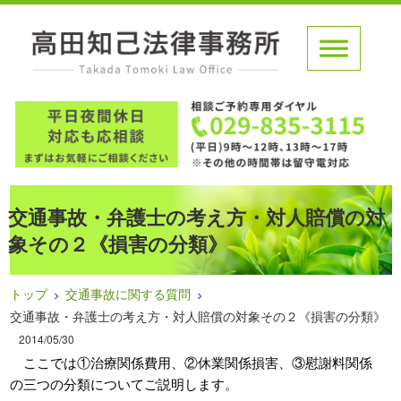
交通事故・弁護士の考え方・対人賠償の対
象その２《損害の分類》
トップ
交通事故に関する質問
交通事故・弁護士の考え方・対人賠償の対象その２《損害の分類》
2014/05/30
ここでは①治療関係費用、②休業関係損害、③慰謝料関係
の三つの分類についてご説明します。